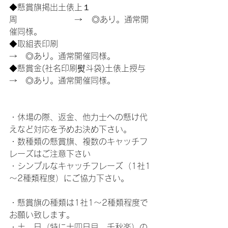
◆懸賞旗掲出土俵上１
周　　　　　　　→   ◎あり。通常開
催同様。
◆取組表印刷　　　　　　　　　　　  
→　◎あり。通常開催同様。
◆懸賞金(社名印刷熨斗袋)土俵上授与　
→　◎あり。通常開催同様。
・休場の際、返金、他力士への懸け代
えなど対応を予めお決め下さい。
・数種類の懸賞旗、複数のキャッチフ
レーズはご注意下さい
・シンプルなキャッチフレーズ（1社1
～2種類程度）にご協力下さい。
・懸賞旗の種類は1社1～2種類程度で
お願い致します。
・土、日（特に十四日目、千秋楽）の