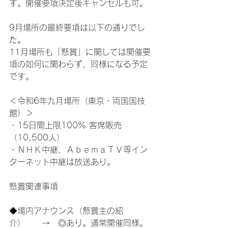
す。開催要項決定後キャンセルも可。
9月場所の最終要項は以下の通りでし
た。
11月場所も「懸賞」に関しては開催要
項の如何に関わらず、同様になる予定
です。
＜令和6年九月場所（東京・両国国技
館）＞
・15日間上限100% 客席販売
（10,500人）
・ＮＨＫ中継、ＡｂｅｍａＴＶ等イン
ターネット中継は放送あり。
懸賞関連事項
◆場内アナウンス（懸賞主の紹
介）　　→　◎あり。通常開催同様。