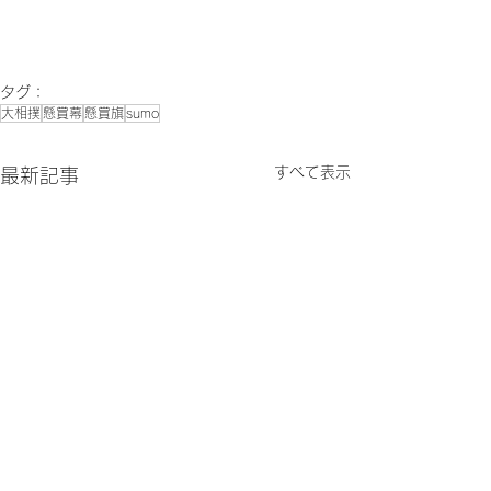
タグ：
大相撲
懸賞幕
懸賞旗
sumo
すべて表示
最新記事