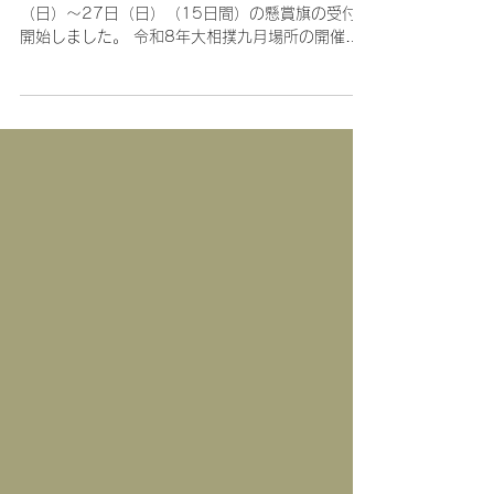
大相撲令和8年九月場所懸賞旗
の受付を開始しました
大相撲九月場所（東京・両国国技館）9月13日
（日）～27日（日）（15日間）の懸賞旗の受付を
開始しました。 令和8年大相撲九月場所の開催に
ついて 1）会場：両国国技館 〒130-
0015 東京都墨田区横網1-3-28 2）日程︰＜初
日＞9月13日（日）～＜千龝楽＞27日（日） 3）
入場者数の上限：1日約11,000人（通常の
100％、制限なし） 4）開場時間は、初日から12
日目まで8時半、13日目～14日目：10時30分開
場、千秋楽：10時開場。 5）客席での飲食可。た
だしその時の行政通達・専門家の指導を踏まえ変
更もあり。 6）一般販売開始日：8月8日（土）
10:00 7）番付け発表：8月31日（月） 現段階で
の申込、入金懸賞旗納品の締切： 8月28日
（金） ※これ以降に、最終の本場所開催要項が決
定した場合、（変更があった場合） 再度、申込の
意思確認をする予定です。開催要項決定後キャン
セルも可。 三月場所の最終要項は以下の通りでし