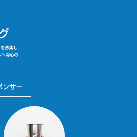
グ
表を募集し
ムへ関心の
ポンサー