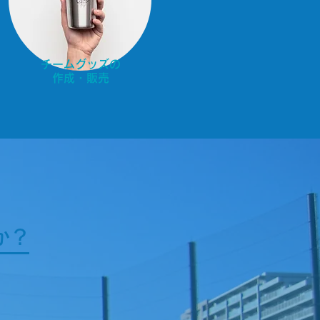
チームグッズの
​作成・販売
か？