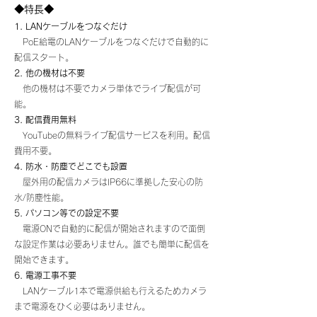
◆特長◆
1. LANケーブルをつなぐだけ
PoE給電のLANケーブルをつなぐだけで自動的に
配信スタート。
2. 他の機材は不要
他の機材は不要でカメラ単体でライブ配信が可
能。
3. 配信費用無料
YouTubeの無料ライブ配信サービスを利用。配信
費用不要。
4. 防水・防塵でどこでも設置
屋外用の配信カメラはIP66に準拠した安心の防
水/防塵性能。
5. パソコン等での設定不要
電源ONで自動的に配信が開始されますので面倒
な設定作業は必要ありません。誰でも簡単に配信を
開始できます。
6. 電源工事不要
LANケーブル1本で電源供給も行えるためカメラ
まで電源をひく必要はありません。