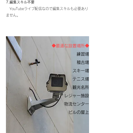
7.編集スキル不要
YouTubeライブ配信なので編集スキルも必要あり
ません。​​
◆最適な設置場所◆
練習場
​稽古場
スキー場
テニス場
​観光名所
レジャー施設
物流センター
​ビルの屋上