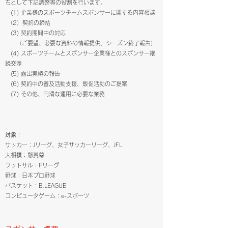
ちとして下記調整等の役割を行います。
(1) 企業様のスポーツチームスポンサーに関する内容相談
（2）契約の締結
(3) 契約期間中の対応
（ご要望、必要な資料の情報提供、シーズン終了報告）
(4) スポーツチームとスポンサー企業様とのスポンサー継
続交渉
(5) 露出実績の報告
(6) 契約中の普及活動支援、販促活動のご提案
(7) その他、円滑な運用に必要な業務
対象：
サッカー：Jリーグ、女子サッカーリーグ、JFL
大相撲：懸賞幕
フットサル：Fリーグ
野球：日本プロ野球
バスケット：B.LEAGUE
​コンピュータゲーム：e-スポーツ