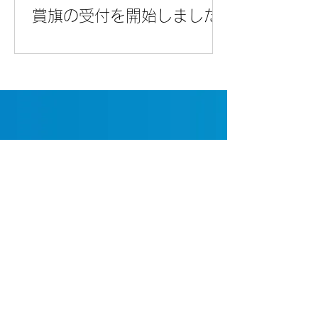
賞旗の受付を開始しました
サンウィン株式会社
売り手良し・買い手良し・世間良し
ライブ配信カメラ
​紙パックウォーター
トップページ
サンウィンについて
ごあいさつ