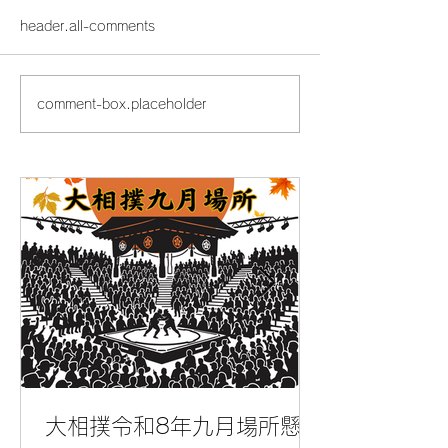
header.all-comments
comment-box.placeholder
スポーツ庁「スポーツエ
GW期間のお問
ールカンパニー2026」に
応について
当社が認定されました
大相撲令和8年九月場所懸