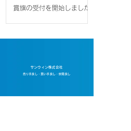
賞旗の受付を開始しました
サンウィン株式会社
売り手良し・買い手良し・世間良し
ライブ配信カメラ
​紙パックウォーター
トップページ
サンウィンについて
ごあいさつ