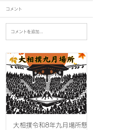
コメント
コメントを追加…
スポーツマッチングサー
Bリーグ2021
ビスの紹介動画が出来ま
ンの地区分け発
した
大相撲令和8年九月場所懸