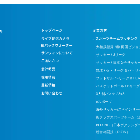
トップページ
企業の方
社
ライブ配信カメラ
- スポーツチームマッチング
​紙パックウォーター
大相撲懸賞 /幟/ 両国ビジョ
サンウィンについて
サッカー / Jリーグ
ごあいさつ
サッカー / 日本女子サッカ
会社概要
野球 / セ・リーグ & パ・リ
採用情報
フットサル / Fリーグ＆HER
​最新情報
バスケットボール / Bリーグ
お問い合わせ
3人制バスケ / 3x3
eスポーツ
海外サッカー/スペインリー
街クラブスポーツチーム（
BOXING（日本ボクシング
総合格闘技（RIZIN）