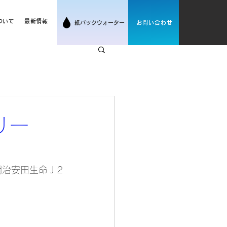
サンウィンについて
最新情報
ついて
最新情報
紙パックウォーター
お問い合わせ
リー
明治安田生命Ｊ2