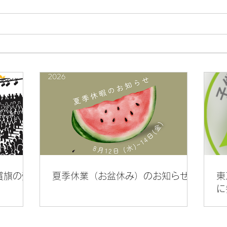
スポーツマッチングサービス
【2
の紹介動画が出来ました
グ(
日程
賞旗の受
夏季休業（お盆休み）のお知らせの
東
に