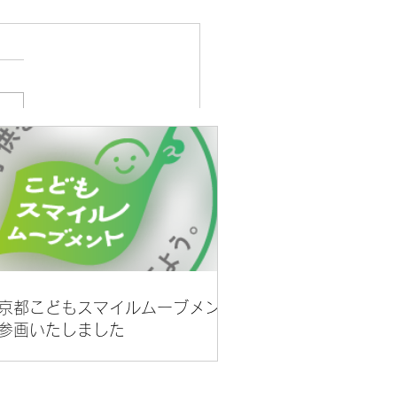
021】明治安田生命Jリー
J1・J2・J3)開幕日、試合
について
京都こどもスマイルムーブメント
参画いたしました