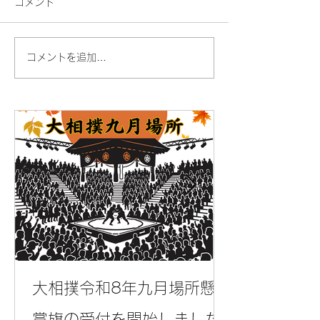
コメント
コメントを追加…
東京都こどもスマイルム
GW期間のお問
ーブメントに参画いたし
応について
ました
大相撲令和8年九月場所懸
賞旗の受付を開始しました