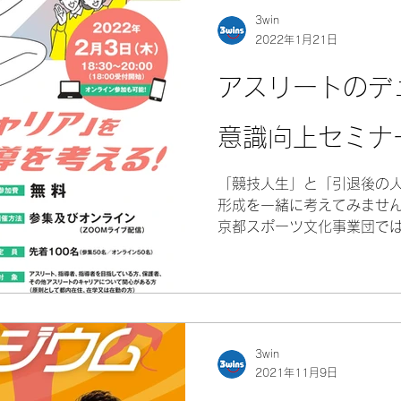
3win
2022年1月21日
アスリートのデ
意識向上セミナ
「競技人生」と「引退後の
形成を一緒に考えてみません
京都スポーツ文化事業団で
ピックなどの国際大会を目
を安心して続けられるよう
用をサポートする「アス...
3win
2021年11月9日