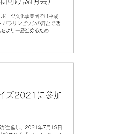
業向け説明会）
スポーツ文化事業団では平成
・パラリンピックの舞台で活
成をより一層進めるため、
ポート事業」を実施していま
ら競技活動を継続していくこ
イズ2021に参加
が主催し、2021年7月19日