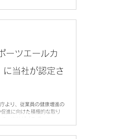
る支援を実施している企業等
ポーツエールカ
2」に当社が認定さ
ーツ庁より、従業員の健康増進の
や促進に向けた積極的な取り
して、当社が「スポーツエー
Sports Yell
。...