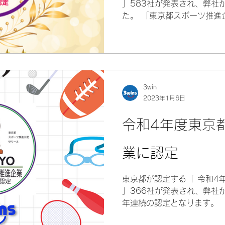
」583社が発表され、弊社
た。 「東京都スポーツ推進
ツ活動の促進に向けた優れ
おける支援を実施している
のです。認定され...
3win
2023年1月6日
令和4年度東京
業に認定
東京都が認定する「 令和4
」366社が発表され、弊社
年連続の認定となります。 
とは、従業員のスポーツ活