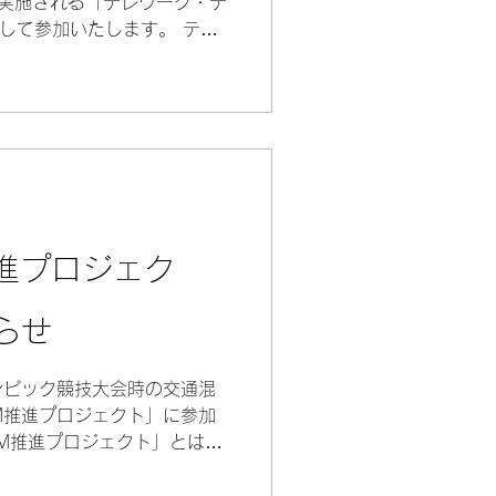
)に実施される「テレワーク・デ
として参加いたします。 テレ
施概要 総務省、厚生労働省、経
官房、内閣府が、東京...
推進プロジェク
らせ
ンピック競技大会時の交通混
DM推進プロジェクト」に参加
DM推進プロジェクト」とは、
ンピック競技大会期間中の安
提供と、都市活動や経済活動