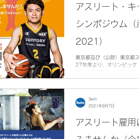
アスリート・キ
シンポジウム（
2021）
東京都及び（公財）東京都
27年度より、オリンピック
躍する現役アスリートの育
「アスリート・キャリアサ
す。 目的は、仕事をしなが
とを希望する現役アスリ...
3win
2021年9月7日
アスリート雇用