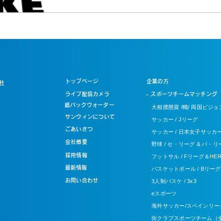
の安定との両立...
トップページ
企業の方
社
ライブ配信カメラ
- スポーツチームマッチング
​紙パックウォーター
大相撲懸賞 /幟/ 両国ビジョ
サンウィンについて
サッカー / Jリーグ
ごあいさつ
サッカー / 日本女子サッカ
会社概要
野球 / セ・リーグ & パ・リ
採用情報
フットサル / Fリーグ＆HER
​最新情報
バスケットボール / Bリーグ
お問い合わせ
3人制バスケ / 3x3
eスポーツ
海外サッカー/スペインリー
街クラブスポーツチーム（