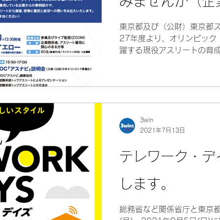
みませんか（企
東京都及び（公財）東京都
27年度より、オリンピック
躍する現役アスリートの育
「アスリート・キャリアサ
す。 目的は、仕事をしなが
とを希望する現役アスリ...
3win
2021年7月13日
テレワーク・デ
します。
総務省など関係省庁と東京都